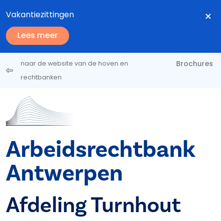
Overslaan en naar de inhoud gaan
Vakantiezittingen
Lees meer
Brochures
naar de website van de hoven en
rechtbanken
Arbeidsrechtbank
Antwerpen
Afdeling Turnhout