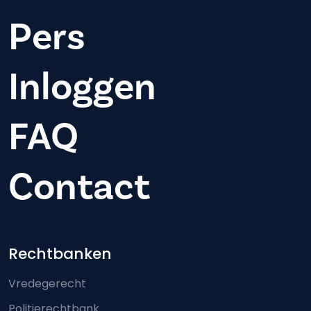
Pers
Inloggen
FAQ
Contact
Footer-menu
Rechtbanken
Vredegerecht
Politierechtbank