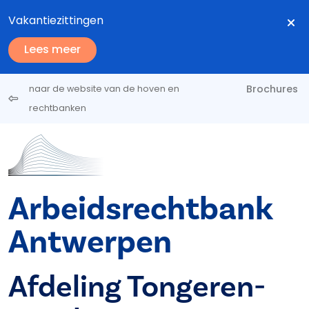
Overslaan en naar de inhoud gaan
Vakantiezittingen
Lees meer
Brochures
naar de website van de hoven en
rechtbanken
Arbeidsrechtbank
Antwerpen
Afdeling Tongeren-