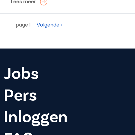
Lees meer
Paginering
Volgende
page 1
Volgende ›
Jobs
Pers
Inloggen