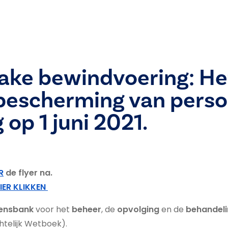
nzake bewindvoering: He
 bescherming van pers
 op 1 juni 2021.
R
de flyer na.
IER KLIKKEN
vensbank
voor het
beheer
, de
opvolging
en de
behandel
htelijk Wetboek).