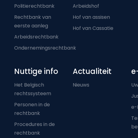
Politierechtbank
Arbeidshof
Rechtbank van
Hof van assisen
eerste aanleg
Hof van Cassatie
Arbeidsrechtbank
Ondernemingsrechtbank
Nuttige info
Actualiteit
e
Het Belgisch
Nieuws
Uw
rechtssysteem
Ju
Personen in de
e-
rechtbank
Ter
Procedures in de
be
rechtbank