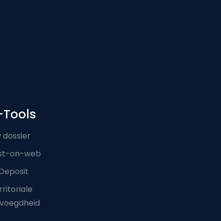
-Tools
 dossier
st-on-web
Deposit
ritoriale
voegdheid