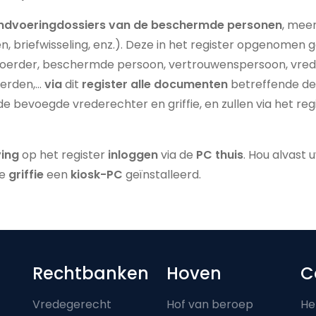
ndvoeringdossiers van de beschermde personen
, mee
en, briefwisseling, enz.). Deze in het register opgenomen
oerder, beschermde persoon, vertrouwenspersoon, vreder
derden,…
via
dit
register alle documenten
betreffende de
 de bevoegde vrederechter en griffie, en zullen via het 
ving
op het register
inloggen
via de
PC thuis
. Hou alvast 
re
griffie
een
kiosk-PC
geïnstalleerd.
Footer-menu
Rechtbanken
Hoven
C
Vredegerecht
Hof van beroep
He