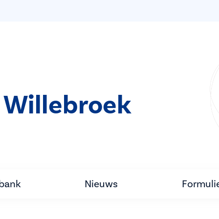
 Willebroek
tbank
Nieuws
Formuli