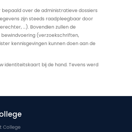
r bepaald over de administratieve dossiers
 gegevens zijn steeds raadpleegbaar door
echter, …). Bovendien zullen de
 bewindvoering (verzoekschriften,
register kennisgevingen kunnen doen aan de
uw identiteitskaart bij de hand. Tevens werd
ollege
t College