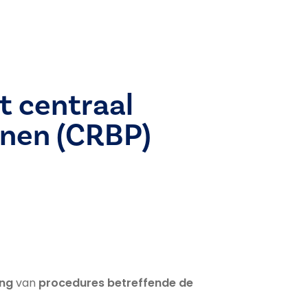
t centraal
onen (CRBP)
ing
van
procedures betreffende de