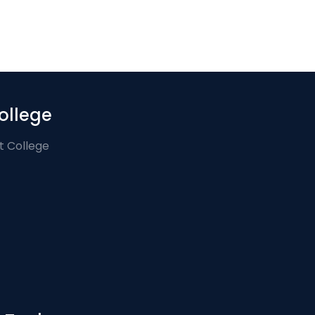
ollege
t College