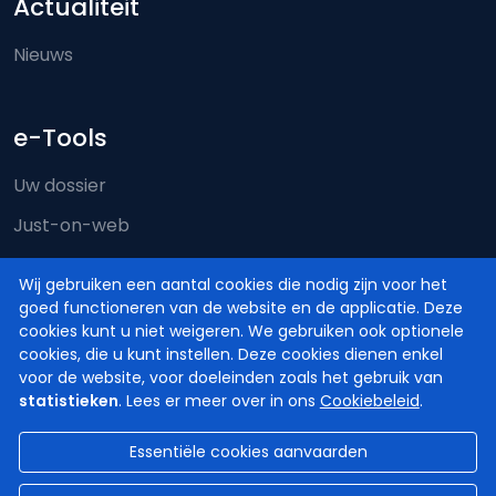
Actualiteit
Nieuws
e-Tools
Uw dossier
Just-on-web
e-Deposit
Wij gebruiken een aantal cookies die nodig zijn voor het
Territoriale bevoegdheid
goed functioneren van de website en de applicatie. Deze
cookies kunt u niet weigeren. We gebruiken ook optionele
cookies, die u kunt instellen. Deze cookies dienen enkel
voor de website, voor doeleinden zoals het gebruik van
statistieken
. Lees er meer over in ons
Cookiebeleid
.
Essentiële cookies aanvaarden
© Hoven en Rechtbanken van België
2026