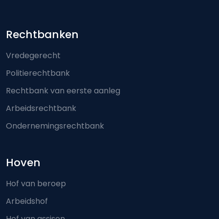
Footer-menu
Rechtbanken
Vredegerecht
Politierechtbank
Rechtbank van eerste aanleg
Arbeidsrechtbank
Ondernemingsrechtbank
Hoven
Hof van beroep
Arbeidshof
Hof van assisen