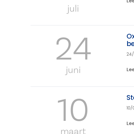
Le
juli
24
Ox
b
24
juni
Le
10
St
10/
Le
maart