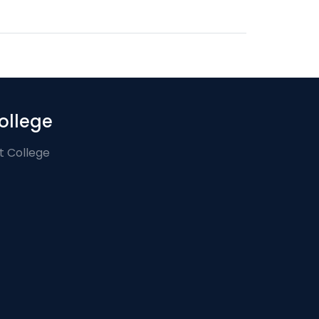
ollege
t College