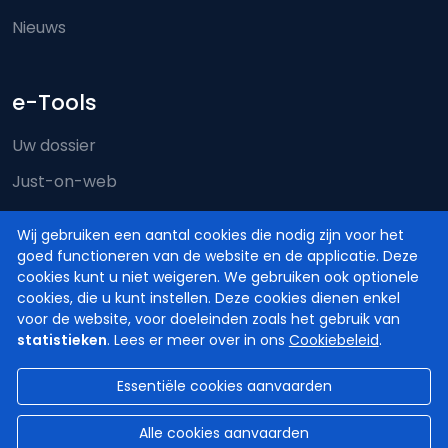
Nieuws
e-Tools
Uw dossier
Just-on-web
e-Deposit
Wij gebruiken een aantal cookies die nodig zijn voor het
Territoriale bevoegdheid
goed functioneren van de website en de applicatie. Deze
cookies kunt u niet weigeren. We gebruiken ook optionele
cookies, die u kunt instellen. Deze cookies dienen enkel
voor de website, voor doeleinden zoals het gebruik van
statistieken
. Lees er meer over in ons
Cookiebeleid
.
Essentiële cookies aanvaarden
© Hoven en Rechtbanken van België
2026
Disclaimer
Privacy
Cookiebeleid
Alle cookies aanvaarden