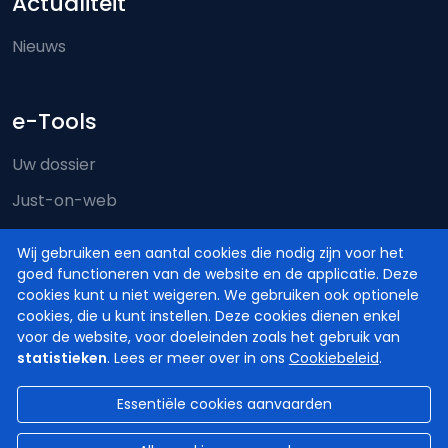
Actualiteit
Nieuws
e-Tools
Uw dossier
Just-on-web
e-Deposit
Wij gebruiken een aantal cookies die nodig zijn voor het
Territoriale bevoegdheid
goed functioneren van de website en de applicatie. Deze
cookies kunt u niet weigeren. We gebruiken ook optionele
cookies, die u kunt instellen. Deze cookies dienen enkel
voor de website, voor doeleinden zoals het gebruik van
statistieken
. Lees er meer over in ons
Cookiebeleid
.
Essentiële cookies aanvaarden
© Hoven en Rechtbanken van België
2026
Disclaimer
Privacy
Cookiebeleid