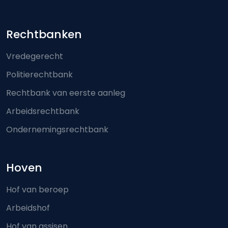
Footer-menu
Rechtbanken
Vredegerecht
Politierechtbank
Rechtbank van eerste aanleg
Arbeidsrechtbank
Ondernemingsrechtbank
Hoven
Hof van beroep
Arbeidshof
Hof van assisen