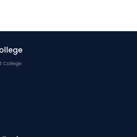
ollege
t College