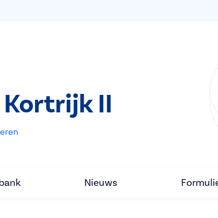
ortrijk II
eren
tbank
Nieuws
Formuli