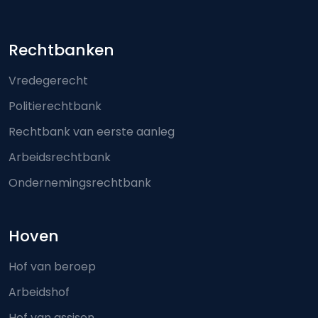
Footer-menu
Rechtbanken
Vredegerecht
Politierechtbank
Rechtbank van eerste aanleg
Arbeidsrechtbank
Ondernemingsrechtbank
Hoven
Hof van beroep
Arbeidshof
Hof van assisen