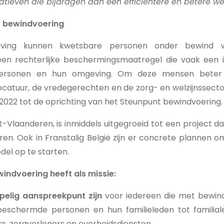
atieven die bijdragen aan een efficiëntere en betere werk
t bewindvoering
ving kunnen kwetsbare personen onder bewind w
een rechterlijke beschermingsmaatregel die vaak een 
ersonen en hun omgeving. Om deze mensen beter 
catuur, de vredegerechten en de zorg- en welzijnssector
ri 2022 tot de oprichting van het Steunpunt bewindvoering.
Vlaanderen, is inmiddels uitgegroeid tot een project dat
ren. Ook in Franstalig België zijn er concrete plannen 
l op te starten.
indvoering heeft als missie:
elig aanspreekpunt zijn
voor iedereen die met bewin
eschermde personen en hun familieleden tot familial
, zorgverleners en overheidsdiensten.