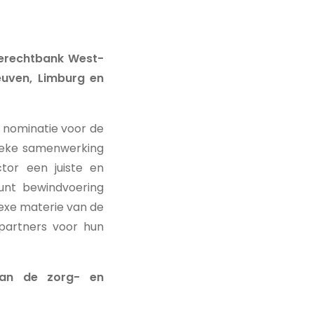
tierechtbank West-
euven, Limburg en
 nominatie voor de
unieke samenwerking
tor een juiste en
unt bewindvoering
lexe materie van de
partners voor hun
van de zorg- en