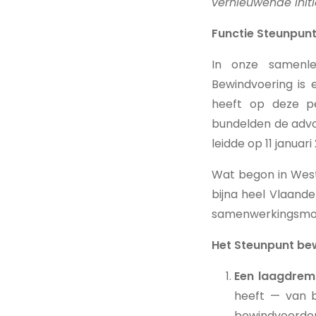
vernieuwende initi
Functie Steunpun
In onze samenle
Bewindvoering is 
heeft op deze p
bundelden de advo
leidde op 11 janua
Wat begon in West-
bijna heel Vlaande
samenwerkingsmode
Het Steunpunt bew
Een laagdremp
heeft — van b
bewindvoerders