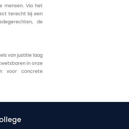
e mensen. Via het
ct terecht bij een
redegerechten, de
s van justitie laag
 kwetsbaren in onze
en voor concrete
ollege