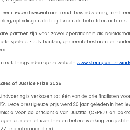
ot een expertisecentrum
rond bewindvoering, met ee
eling, opleiding en dialoog tussen de betrokken actoren.
re partner zijn
voor zowel operationele als beleidsm
nele spelers zoals banken, gemeentebesturen en onderwi
er.
n u ook terugvinden op de website
www.steunpuntbewindv
cales of Justice Prize 2025’
ndvoering is verkozen tot één van de drie finalisten voor
025’. Deze prestigieuze prijs werd 20 jaar geleden in het 
ssie voor de efficiëntie van Justitie (CEPEJ) en bek
jdragen aan een efficiëntere en betere werking van justitie
 27 projecten ingediend.