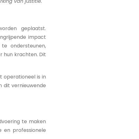
ing van justitie.
orden geplaatst.
ingrijpende impact
te ondersteunen,
 hun krachten. Dit
 operationeel is in
om dit vernieuwende
dvoering te maken
e en professionele