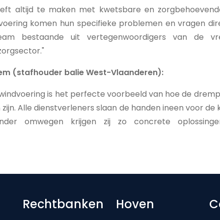
eeft altijd te maken met kwetsbare en zorgbehoevend
oering komen hun specifieke problemen en vragen dire
r team bestaande uit vertegenwoordigers van de v
orgsector."
em (stafhouder balie West-Vlaanderen):
indvoering is het perfecte voorbeeld van hoe de drempel
ijn. Alle dienstverleners slaan de handen ineen voor de
onder omwegen krijgen zij zo concrete oplossing
Footer-menu
Rechtbanken
Hoven
C