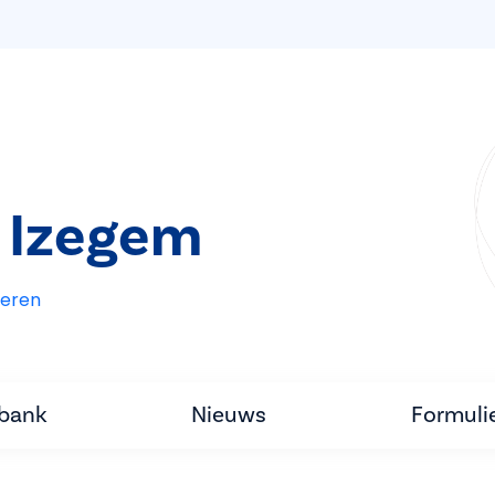
 Izegem
eren
tbank
Nieuws
Formuli