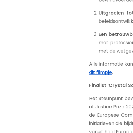
Uitgroeien t
beleidsontwikk
Een betrouwba
met professio
met de wetgev
Alle informatie ka
dit filmpje
.
Finalist ‘Crystal S
Het Steunpunt bewi
of Justice Prize 2
de Europese Commi
initiatieven die bi
vanuit heel Europa