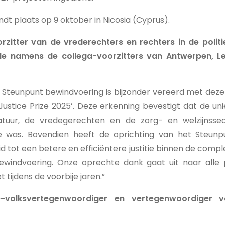
vindt plaats op 9 oktober in Nicosia (Cyprus).
rzitter van de vrederechters en rechters in de poli
e namens de collega-voorzitters van Antwerpen, L
 Steunpunt bewindvoering is bijzonder vereerd met deze
 Justice Prize 2025’. Deze erkenning bevestigt dat de 
tuur, de vredegerechten en de zorg- en welzijnssec
e was. Bovendien heeft de oprichting van het Steunp
id tot een betere en efficiëntere justitie binnen de comp
ewindvoering. Onze oprechte dank gaat uit naar alle 
 tijdens de voorbije jaren.”
e-volksvertegenwoordiger en vertegenwoordiger 