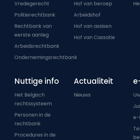
Vredegerecht
Hof van beroep
He
Politierechtbank
Arbeidshof
Rechtbank van
Hof van assisen
eerste aanleg
Hof van Cassatie
Arbeidsrechtbank
Ondernemingsrechtbank
Nuttige info
Actualiteit
e
Het Belgisch
Nieuws
Uw
rechtssysteem
Ju
Personen in de
e-
rechtbank
Ter
Procedures in de
be