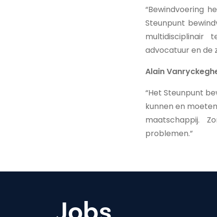
“Bewindvoering h
Steunpunt bewindv
multidisciplinai
advocatuur en de z
Alain Vanryckegh
“Het Steunpunt bew
kunnen en moeten z
maatschappij. Z
problemen.”
Jobs