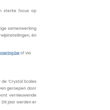
n sterke focus op
atige samenwerking
jsinstellingen, én
oering.be
of via
 de ‘Crystal Scales
leven geroepen door
roont vernieuwende
. Dit jaar werden er