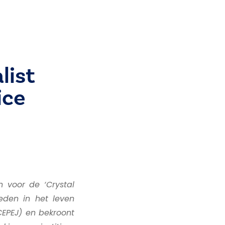
list
ice
n voor de ‘Crystal
leden in het leven
CEPEJ) en bekroont