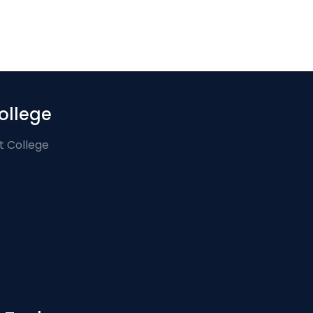
ollege
t College