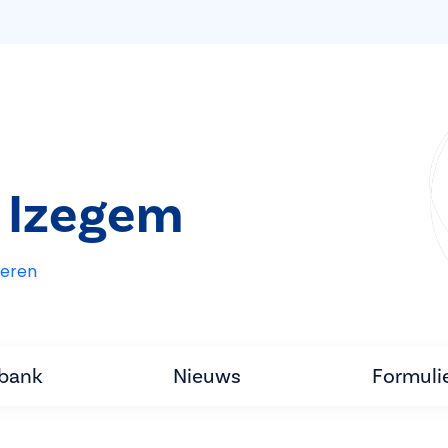
 Izegem
eren
tbank
Nieuws
Formuli