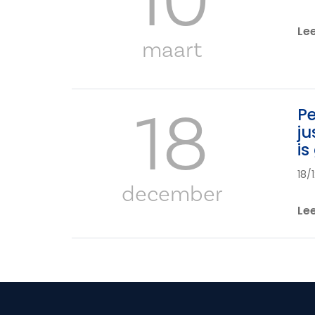
10
Le
maart
18
Pe
ju
is
18/
december
Le