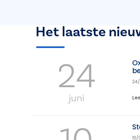
Het laatste nieu
24
Ox
b
24
juni
Le
St
10/