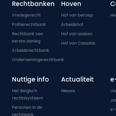
Footer-menu
Rechtbanken
Hoven
C
Vredegerecht
Hof van beroep
He
Politierechtbank
Arbeidshof
Rechtbank van
Hof van assisen
eerste aanleg
Hof van Cassatie
Arbeidsrechtbank
Ondernemingsrechtbank
Nuttige info
Actualiteit
e
Het Belgisch
Nieuws
Uw
rechtssysteem
Ju
Personen in de
e-
rechtbank