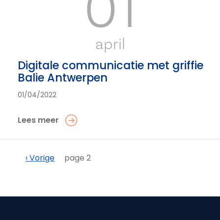
01
april
Digitale communicatie met griffie
Balie Antwerpen
01/04/2022
Lees meer
Paginering
Vorige
‹ Vorige
page 2