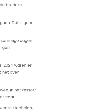
j de bredere
gaan. Dat is geen
Op sommige dagen
orgen
el 2024 waren er
t het over
wen. In het ressort
nstraat.
uwen in Mechelen,