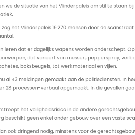
n we de situatie van het Vlinderpaleis om stil te staan bi
atiek.
zag het Vlinderpaleis 19.270 mensen door de scanstraat 
aantal.
ken leren dat er dagelijks wapens worden onderschept. 
voorwerpen, dat varieert van messen, pepperspray, verb
hetes, boksbeugels, tot werkmateriaal en vijlen.
nu al 43 meldingen gemaakt aan de politiediensten. In he
er 28 processen-verbaal opgemaakt. In die gevallen gaa
rstreept het veiligheidsrisico in de andere gerechtsgebou
 beschikt geen enkel ander gebouw over een vaste sca
 dan ook dringend nodig, minstens voor de gerechtsgebo