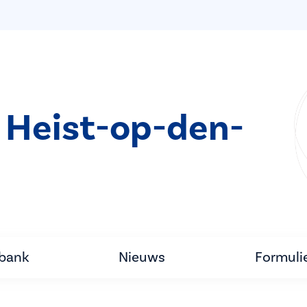
 Heist-op-den-
tbank
Nieuws
Formuli