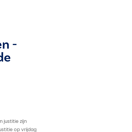
n -
de
justitie zijn
titie op vrijdag