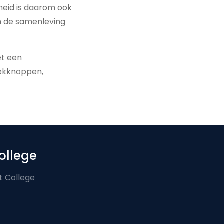
gheid is daarom ook
m de samenleving
et een
iekknoppen,
ollege
t College