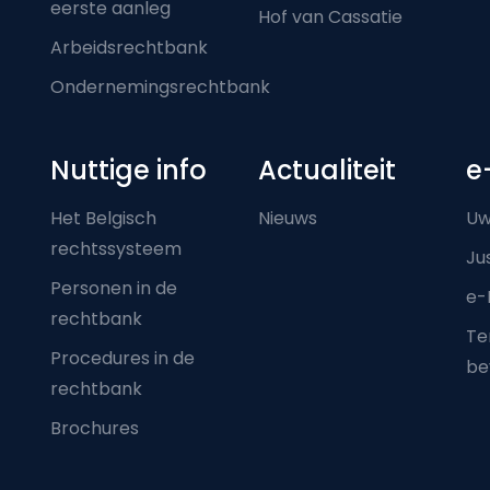
eerste aanleg
Hof van Cassatie
Arbeidsrechtbank
Ondernemingsrechtbank
Nuttige info
Actualiteit
e
Het Belgisch
Nieuws
Uw
rechtssysteem
Ju
Personen in de
e-
rechtbank
Ter
Procedures in de
be
rechtbank
Brochures