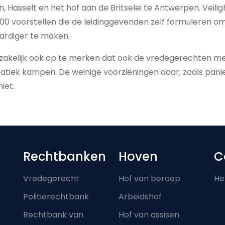
, Hasselt en het hof aan de Britselei te Antwerpen. Veili
00 voorstellen die de leidinggevenden zelf formuleren o
aardiger te maken.
dzakelijk ook op te merken dat ook de vredegerechten m
matiek kampen. De weinige voorzieningen daar, zoals pan
iet.
Footer-menu
Rechtbanken
Hoven
C
Vredegerecht
Hof van beroep
He
Politierechtbank
Arbeidshof
Rechtbank van
Hof van assisen