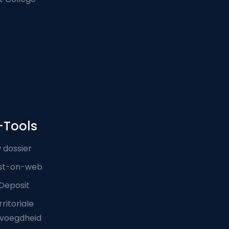
-Tools
 dossier
st-on-web
Deposit
ritoriale
voegdheid