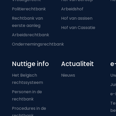
Politierechtbank
Arbeidshof
Rechtbank van
Hof van assisen
eerste aanleg
Hof van Cassatie
Arbeidsrechtbank
Ondernemingsrechtbank
Nuttige info
Actualiteit
e
Het Belgisch
Nieuws
Uw
rechtssysteem
Ju
Personen in de
e-
rechtbank
Ter
Procedures in de
be
rechtbank