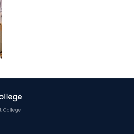
ollege
t College