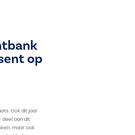
htbank
sent op
ts. Ook dit jaar
 deel aan dit
nken, maar ook