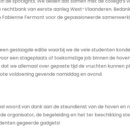
t in de spotlights. We deden dat samen met de collega’s v
 rechtbank van eerste aanleg West-Vlaanderen. Bedankt
n Fabienne Fermont voor de gepassioneerde samenwerki
en geslaagde editie waarbij we de vele studenten kond
oor een stageplaats of toekomstige job binnen de hove
dat we allemaal over gepaste tijd de vruchten kunnen p
rote voldoening gevende namiddag en avond.
iaal woord van dank aan de steundienst van de hoven en
e organisator, de begeleiding en het ter beschikking ste
udenten gegeerde gadgets!