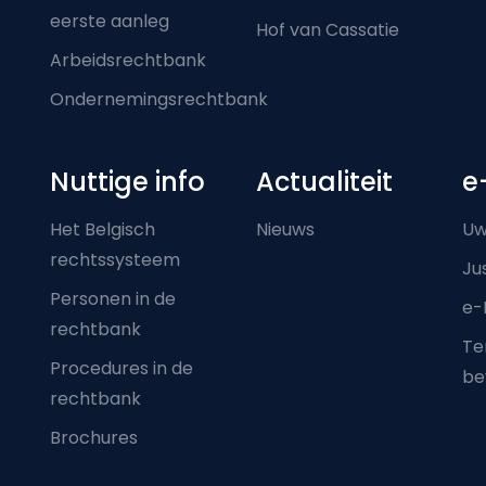
eerste aanleg
Hof van Cassatie
Arbeidsrechtbank
Ondernemingsrechtbank
Nuttige info
Actualiteit
e
Het Belgisch
Nieuws
Uw
rechtssysteem
Ju
Personen in de
e-
rechtbank
Ter
Procedures in de
be
rechtbank
Brochures