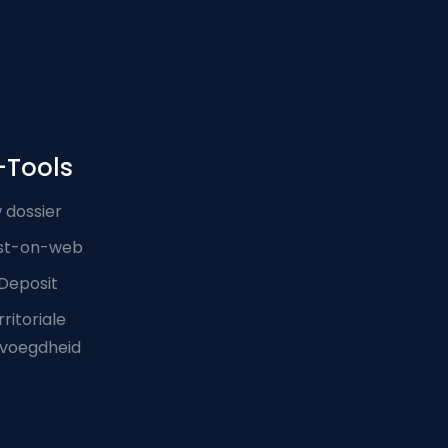
-Tools
 dossier
st-on-web
Deposit
ritoriale
voegdheid