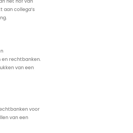
an het hof van
 aan collega’s
ng.
en
n en rechtbanken.
lukken van een
 rechtbanken voor
llen van een