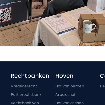
Footer-menu
Rechtbanken
Hoven
C
Vredegerecht
Hof van beroep
He
Politierechtbank
Arbeidshof
Rechtbank van
Hof van assisen