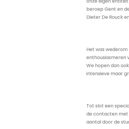
onze eigen entitei
beroep Gent en de
Dieter De Rouck e
Het was wederom e
enthousiasmeren v
We hopen dan ook 
intensieve maar g
Tot slot een spec
de contacten met d
aantal door de st