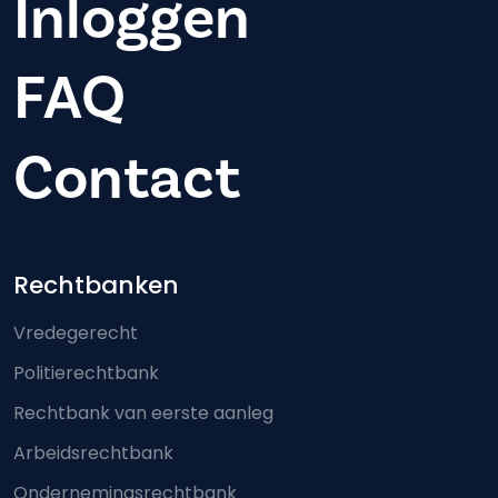
Inloggen
FAQ
Contact
Footer-menu
Rechtbanken
Vredegerecht
Politierechtbank
Rechtbank van eerste aanleg
Arbeidsrechtbank
Ondernemingsrechtbank