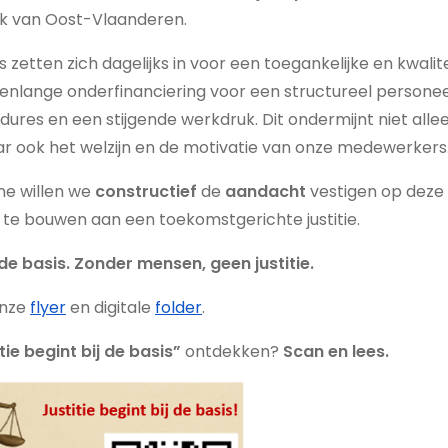
nk van Oost-Vlaanderen.
tten zich dagelijks in voor een toegankelijke en kwaliteit
renlange onderfinanciering voor een structureel personee
res en een stijgende werkdruk. Dit ondermijnt niet alle
r ook het welzijn en de motivatie van onze medewerkers
e willen we
constructief
de
aandacht
vestigen op deze
e bouwen aan een toekomstgerichte justitie.
j de basis. Zonder mensen, geen justitie.
onze
flyer
en digitale
folder
.
tie begint bij de basis”
ontdekken?
Scan en lees.