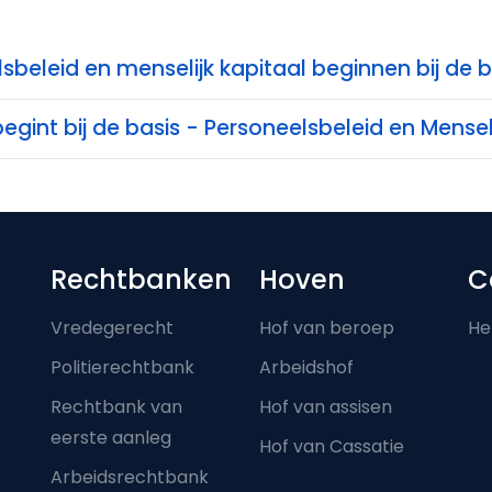
lsbeleid en menselijk kapitaal beginnen bij de b
begint bij de basis - Personeelsbeleid en Mensel
Footer-menu
Rechtbanken
Hoven
C
Vredegerecht
Hof van beroep
He
Politierechtbank
Arbeidshof
Rechtbank van
Hof van assisen
eerste aanleg
Hof van Cassatie
Arbeidsrechtbank