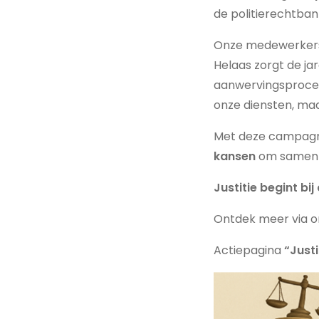
de politierechtba
Onze medewerkers ze
Helaas zorgt de ja
aanwervingsprocedu
onze diensten, maa
Met deze campagn
kansen
om samen t
Justitie begint bi
Ontdek meer via 
Actiepagina
“Justi