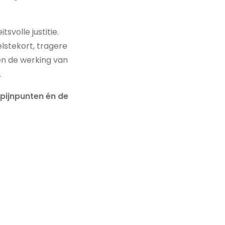
svolle justitie.
lstekort, tragere
en de werking van
.
pijnpunten én de