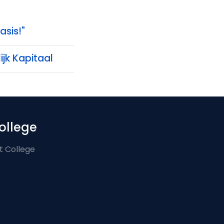
asis!"
ijk Kapitaal
ollege
t College