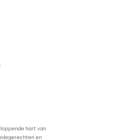
k
kloppende hart van
redegerechten en