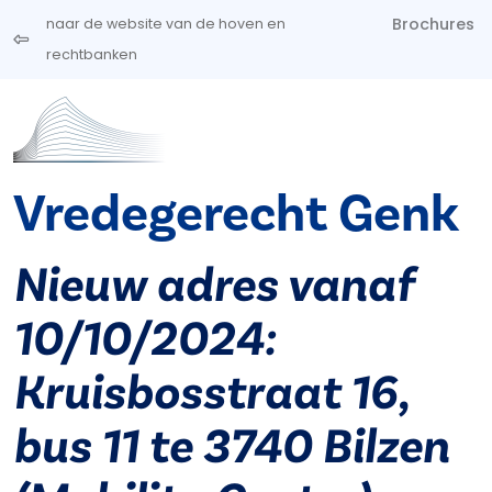
Overslaan en naar de inhoud gaan
Brochures
naar de website van de hoven en
rechtbanken
Vredegerecht Genk
Nieuw adres vanaf
10/10/2024:
Kruisbosstraat 16,
bus 11 te 3740 Bilzen