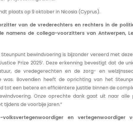
vindt plaats op 9 oktober in Nicosia (Cyprus).
rzitter van de vrederechters en rechters in de poli
e namens de collega-voorzitters van Antwerpen, L
 Steunpunt bewindvoering is bijzonder vereerd met deze
 Justice Prize 2025’. Deze erkenning bevestigt dat de 
tuur, de vredegerechten en de zorg- en welzijnssec
e was. Bovendien heeft de oprichting van het Steunp
id tot een betere en efficiëntere justitie binnen de comp
ewindvoering. Onze oprechte dank gaat uit naar alle 
 tijdens de voorbije jaren.”
e-volksvertegenwoordiger en vertegenwoordiger 