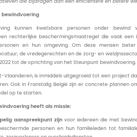
atieven die bijdragen aan een efficiëntere en betere werk
t bewindvoering
ving kunnen kwetsbare personen onder bewind w
een rechterlijke beschermingsmaatregel die vaak een 
ersonen en hun omgeving. Om deze mensen beter 
catuur, de vredegerechten en de zorg- en welzijnssector
ri 2022 tot de oprichting van het Steunpunt bewindvoering.
Vlaanderen, is inmiddels uitgegroeid tot een project dat
ren. Ook in Franstalig België zijn er concrete plannen 
l op te starten.
indvoering heeft als missie:
elig aanspreekpunt zijn
voor iedereen die met bewin
eschermde personen en hun familieleden tot familial
, zorgverleners en overheidsdiensten.