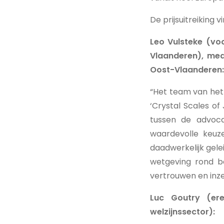
De prijsuitreiking 
Leo Vulsteke (voo
Vlaanderen), med
Oost-Vlaanderen:
“Het team van het
‘Crystal Scales of
tussen de advoca
waardevolle keuz
daadwerkelijk gele
wetgeving rond b
vertrouwen en inzet
Luc Goutry (er
welzijnssector):