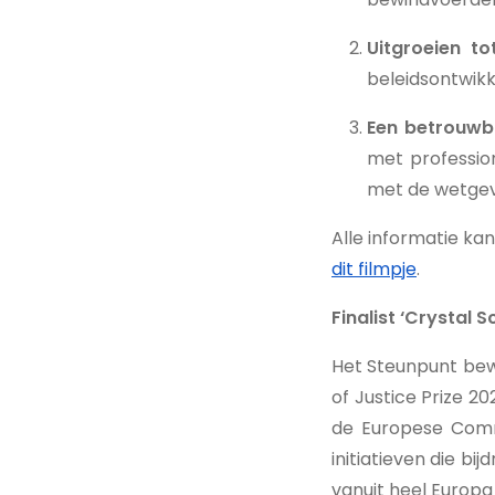
Uitgroeien t
beleidsontwikk
Een betrouwba
met professio
met de wetgev
Alle informatie ka
dit filmpje
.
Finalist ‘Crystal S
Het Steunpunt bewi
of Justice Prize 2
de Europese Commi
initiatieven die bi
vanuit heel Europa