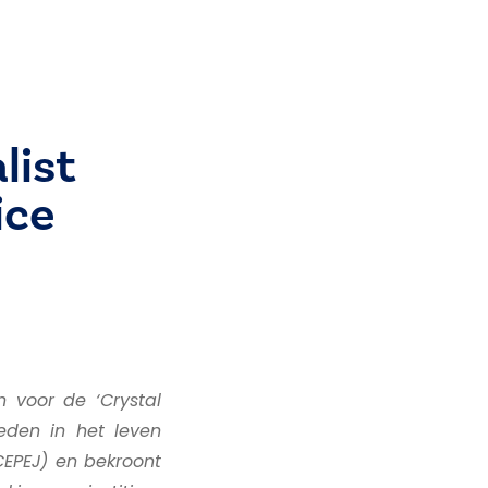
list
ice
n voor de ‘Crystal
leden in het leven
CEPEJ) en bekroont