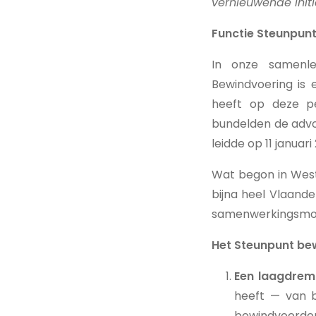
vernieuwende initi
Functie Steunpun
In onze samenle
Bewindvoering is 
heeft op deze p
bundelden de advo
leidde op 11 janua
Wat begon in West-
bijna heel Vlaande
samenwerkingsmode
Het Steunpunt bew
Een laagdremp
heeft — van b
bewindvoerders