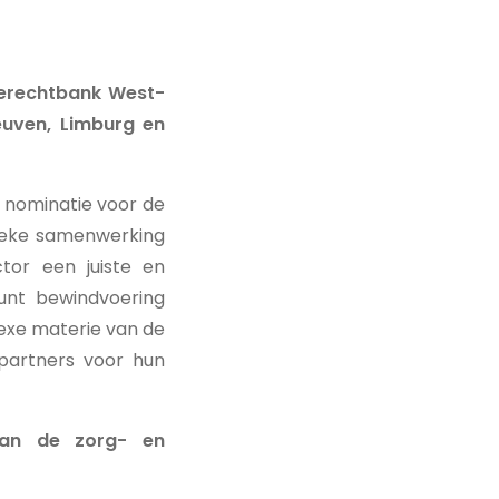
tierechtbank West-
euven, Limburg en
 nominatie voor de
unieke samenwerking
tor een juiste en
unt bewindvoering
lexe materie van de
partners voor hun
van de zorg- en