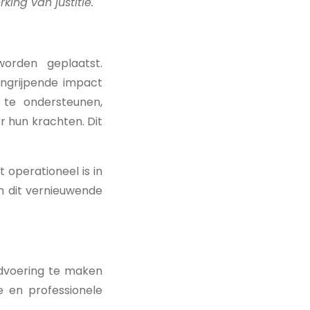
ing van justitie.
orden geplaatst.
ingrijpende impact
te ondersteunen,
 hun krachten. Dit
 operationeel is in
om dit vernieuwende
dvoering te maken
e en professionele