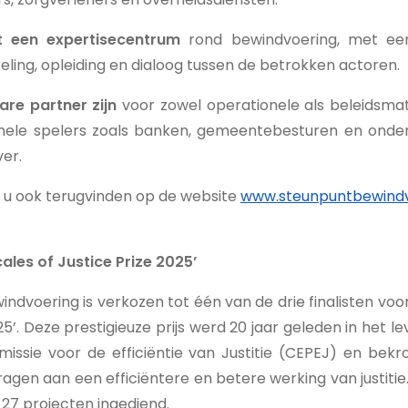
ot een expertisecentrum
rond bewindvoering, met ee
eling, opleiding en dialoog tussen de betrokken actoren.
re partner zijn
voor zowel operationele als beleidsm
nele spelers zoals banken, gemeentebesturen en onderwi
er.
n u ook terugvinden op de website
www.steunpuntbewindv
cales of Justice Prize 2025’
ndvoering is verkozen tot één van de drie finalisten voor
025’. Deze prestigieuze prijs werd 20 jaar geleden in het 
ssie voor de efficiëntie van Justitie (CEPEJ) en bek
jdragen aan een efficiëntere en betere werking van justitie
 27 projecten ingediend.