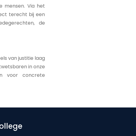
e mensen. Via het
ct terecht bij een
redegerechten, de
s van justitie laag
 kwetsbaren in onze
en voor concrete
ollege