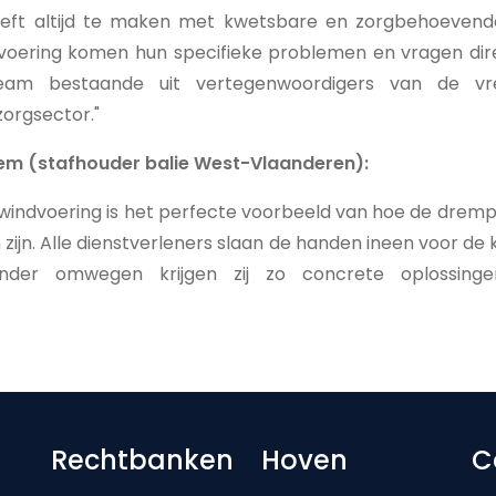
eeft altijd te maken met kwetsbare en zorgbehoevend
oering komen hun specifieke problemen en vragen dire
r team bestaande uit vertegenwoordigers van de v
orgsector."
em (stafhouder balie West-Vlaanderen):
indvoering is het perfecte voorbeeld van hoe de drempel
ijn. Alle dienstverleners slaan de handen ineen voor de
onder omwegen krijgen zij zo concrete oplossing
Footer-menu
Rechtbanken
Hoven
C