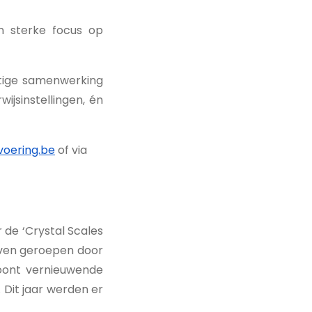
n sterke focus op
atige samenwerking
jsinstellingen, én
oering.be
of via
 de ‘Crystal Scales
leven geroepen door
roont vernieuwende
. Dit jaar werden er