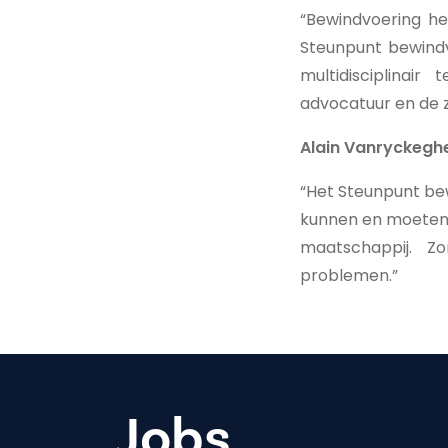
“Bewindvoering h
Steunpunt bewindv
multidisciplinai
advocatuur en de z
Alain Vanryckegh
“Het Steunpunt bew
kunnen en moeten z
maatschappij. Z
problemen.”
Jobs