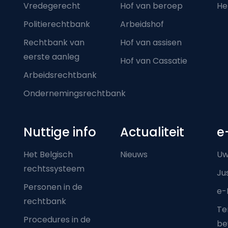
Vredegerecht
Hof van beroep
He
Politierechtbank
Arbeidshof
Rechtbank van
Hof van assisen
eerste aanleg
Hof van Cassatie
Arbeidsrechtbank
Ondernemingsrechtbank
Nuttige info
Actualiteit
e
Het Belgisch
Nieuws
Uw
rechtssysteem
Ju
Personen in de
e-
rechtbank
Ter
Procedures in de
be