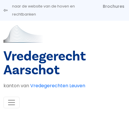
Overslaan en naar de inhoud gaan
Brochures
naar de website van de hoven en
rechtbanken
Vredegerecht
Aarschot
kanton van
Vredegerechten Leuven