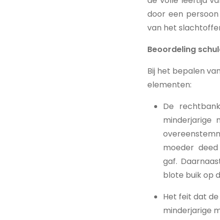
de volle leeftijd
door een persoon 
van het slachtoffe
Beoordeling schu
Bij het bepalen v
elementen:
De rechtbank
minderjarige m
overeenstemmi
moeder deed 
gaf. Daarnaas
blote buik op 
Het feit dat d
minderjarige 