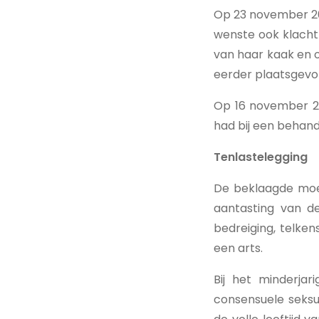
Op 23 november 202
wenste ook klacht
van haar kaak en 
eerder plaatsgevo
Op 16 november 20
had bij een behan
Tenlastelegging
De beklaagde moes
aantasting van d
bedreiging, telke
een arts.
Bij het minderja
consensuele seksu