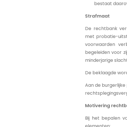
bestaat daarov
Strafmaat
De rechtbank ver
met probatie-uitst
voorwaarden ver
begeleiden voor z
minderjarige slacht
De beklaagde wordt
Aan de burgerlijke
rechtsplegingsverg
Motivering recht
Bij het bepalen 
elementen: