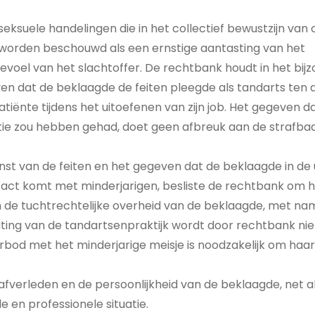
seksuele handelingen die in het collectief bewustzijn va
worden beschouwd als een ernstige aantasting van het
voel van het slachtoffer. De rechtbank houdt in het bij
n dat de beklaagde de feiten pleegde als tandarts ten 
tiënte tijdens het uitoefenen van zijn job. Het gegeven dat
tie zou hebben gehad, doet geen afbreuk aan de strafbaa
nst van de feiten en het gegeven dat de beklaagde in de u
act komt met minderjarigen, besliste de rechtbank om ha
 de tuchtrechtelijke overheid van de beklaagde, met na
uiting van de tandartsenpraktijk wordt door rechtbank ni
bod met het minderjarige meisje is noodzakelijk om haar 
afverleden en de persoonlijkheid van de beklaagde, net als
ale en professionele situatie.