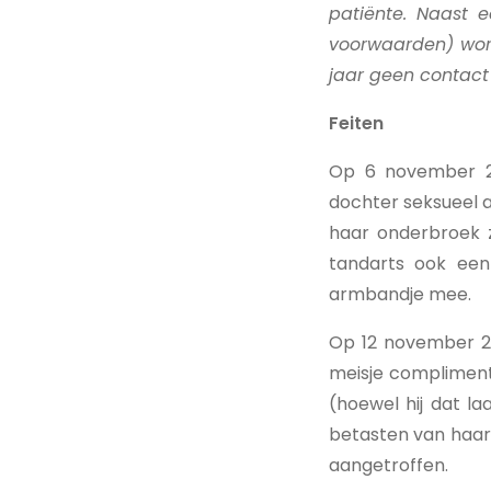
patiënte. Naast e
voorwaarden) wordt
jaar geen contact
Feiten
Op 6 november 20
dochter seksueel a
haar onderbroek 
tandarts ook een
armbandje mee.
Op 12 november 20
meisje compliment
(hoewel hij dat l
betasten van haar
aangetroffen.