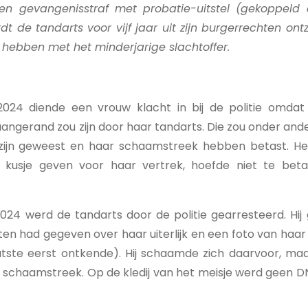
en gevangenisstraf met probatie-uitstel (gekoppeld 
 de tandarts voor vijf jaar uit zijn burgerrechten ont
 hebben met het minderjarige slachtoffer.
24 diende een vrouw klacht in bij de politie omdat 
angerand zou zijn door haar tandarts. Die zou onder ande
zijn geweest en haar schaamstreek hebben betast. He
 kusje geven voor haar vertrek, hoefde niet te bet
24 werd de tandarts door de politie gearresteerd. Hij g
en had gegeven over haar uiterlijk en een foto van haa
aatste eerst ontkende). Hij schaamde zich daarvoor, maa
 schaamstreek. Op de kledij van het meisje werd geen D