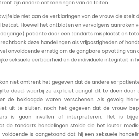
ent zijn andere ontkenningen van de feiten.
wijfelde niet aan de verklaringen van de vrouw die stelt 
 betast. Hoewel het ontbloten en vervolgens aanraken v
erjarige) patiënte door een tandarts misplaatst en tota
rechtbank deze handelingen als vrijpostigheden of handt
nwel onvoldoende ernstig om de gangbare opvatting van 
ke seksuele eerbaarheid en de individuele integriteit in 
kan niet omtrent het gegeven dat de andere ex-patiënt
gifte deed, waarbij ze expliciet aangaf dit te doen doo
er de beklaagde waren verschenen. Als gevolg hierv
niet uit te sluiten, noch het gegeven dat de vrouw be
ers is gaan invullen of interpreteren. Het is bijg
t de tandarts handelingen stelde die het louter medi
 voldoende is aangetoond dat hij een seksuele handelin