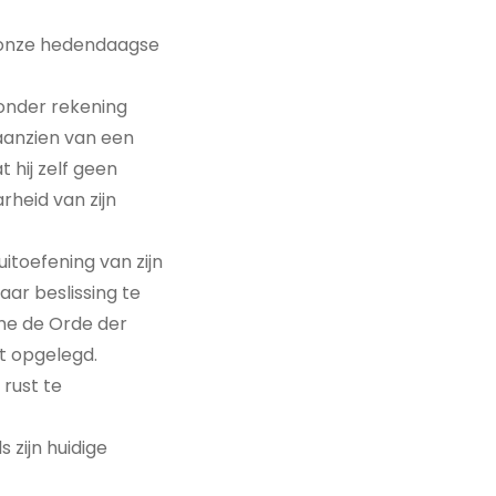
n onze hedendaagse
zonder rekening
aanzien van een
 hij zelf geen
rheid van zijn
itoefening van zijn
ar beslissing te
me de Orde der
et opgelegd.
rust te
 zijn huidige