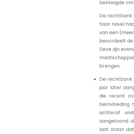
beklaagde omtr
De rechtbank t
haar navel had
van een (meerd
beoordeelt de 
Deze zijn eve
maatschappelij
brengen.
De rechtbank 
jaar later aan
die recent ov
beïnvloeding 
achteraf and
aangetoond da
laat staan dat