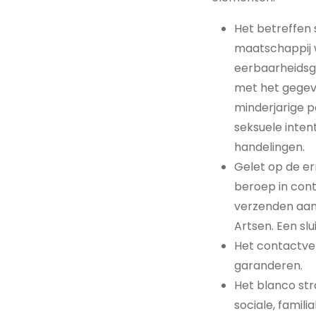
Het betreffen 
maatschappij 
eerbaarheidsge
met het gegeve
minderjarige pa
seksuele inten
handelingen.
Gelet op de er
beroep in cont
verzenden aan
Artsen. Een sl
Het contactver
garanderen.
Het blanco str
sociale, famili