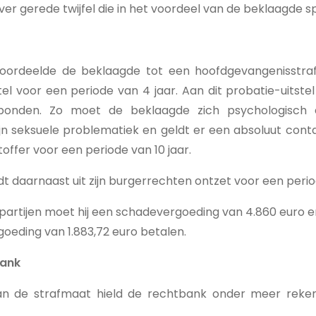
er gerede twijfel die in het voordeel van de beklaagde sp
oordeelde de beklaagde tot een hoofdgevangenisstra
el voor een periode van 4 jaar. Aan dit probatie-uitstel z
bonden. Zo moet de beklaagde zich psychologisch 
ijn seksuele problematiek en geldt er een absoluut con
offer voor een periode van 10 jaar.
 daarnaast uit zijn burgerrechten ontzet voor een perio
 partijen moet hij een schadevergoeding van 4.860 euro 
oeding van 1.883,72 euro betalen.
bank
van de strafmaat hield de rechtbank onder meer reke