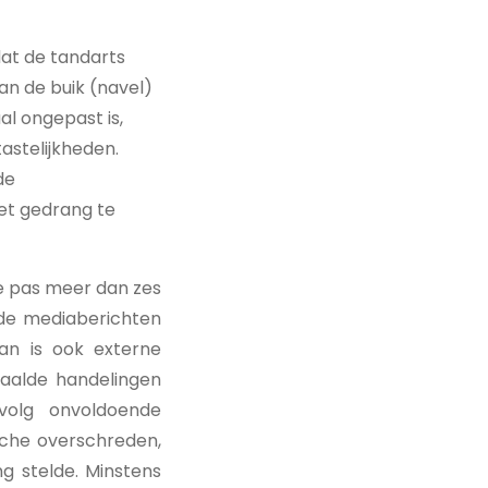
dat de tandarts
an de buik (navel)
al ongepast is,
astelijkheden.
de
het gedrang te
e pas meer dan zes
r de mediaberichten
an is ook externe
paalde handelingen
evolg onvoldoende
sche overschreden,
g stelde. Minstens