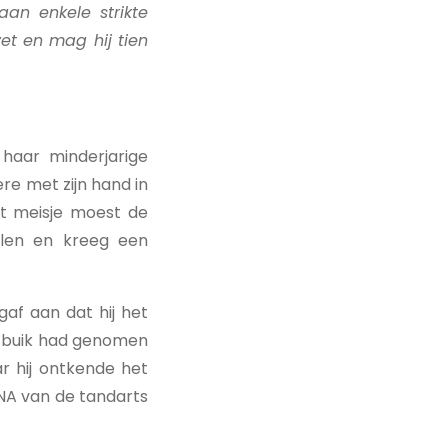
aan enkele strikte
zet en mag hij tien
haar minderjarige
re met zijn hand in
t meisje moest de
alen en kreeg een
af aan dat hij het
r buik had genomen
r hij ontkende het
NA van de tandarts