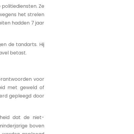
politiediensten. Ze
wegens het strelen
iten hadden 7 jaar
n de tandarts. Hij
avel betast.
verantwoorden voor
eid met geweld of
werd gepleegd door
heid dat de niet-
minderjarige boven