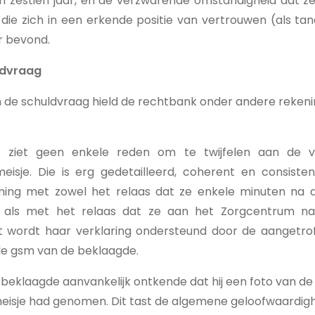
 van zestien jaar, en de verzwarende omstandigheid dat 
die zich in een erkende positie van vertrouwen (als tan
r bevond.
ldvraag
an de schuldvraag hield de rechtbank onder andere reken
 ziet geen enkele reden om te twijfelen aan de v
eisje. Die is erg gedetailleerd, coherent en consistent
ng met zowel het relaas dat ze enkele minuten na d
als met het relaas dat ze aan het Zorgcentrum na
t wordt haar verklaring ondersteund door de aangetro
de gsm van de beklaagde.
e beklaagde aanvankelijk ontkende dat hij een foto van de
meisje had genomen. Dit tast de algemene geloofwaardig