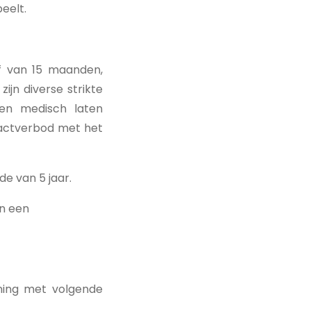
eelt.
f van 15 maanden,
ijn diverse strikte
en medisch laten
tactverbod met het
de van 5 jaar.
en een
ning met volgende