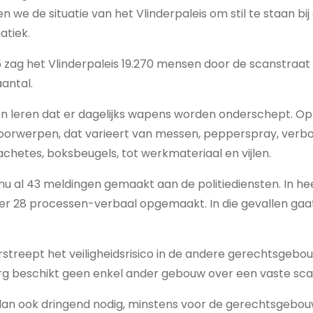
n we de situatie van het Vlinderpaleis om stil te staan bi
atiek.
zag het Vlinderpaleis 19.270 mensen door de scanstraat 
aantal.
ken leren dat er dagelijks wapens worden onderschept. 
voorwerpen, dat varieert van messen, pepperspray, verb
hetes, boksbeugels, tot werkmateriaal en vijlen.
nu al 43 meldingen gemaakt aan de politiediensten. In he
er 28 processen-verbaal opgemaakt. In die gevallen gaa
rstreept het veiligheidsrisico in de andere gerechtsgebou
 beschikt geen enkel ander gebouw over een vaste sca
 dan ook dringend nodig, minstens voor de gerechtsgebo