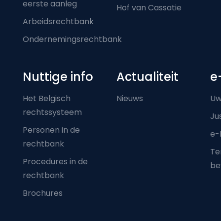
eerste aanleg
Hof van Cassatie
Arbeidsrechtbank
Ondernemingsrechtbank
Nuttige info
Actualiteit
e
Het Belgisch
Nieuws
Uw
rechtssysteem
Ju
Personen in de
e-
rechtbank
Ter
Procedures in de
be
rechtbank
Brochures