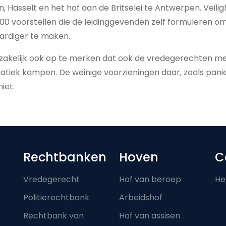
, Hasselt en het hof aan de Britselei te Antwerpen. Veili
00 voorstellen die de leidinggevenden zelf formuleren o
aardiger te maken.
dzakelijk ook op te merken dat ook de vredegerechten m
matiek kampen. De weinige voorzieningen daar, zoals pan
iet.
Footer-menu
Rechtbanken
Hoven
C
Vredegerecht
Hof van beroep
He
Politierechtbank
Arbeidshof
Rechtbank van
Hof van assisen