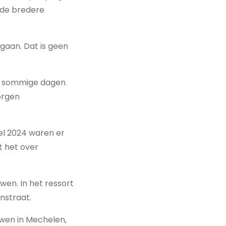
j de bredere
gaan. Dat is geen
Op sommige dagen
orgen
el 2024 waren er
t het over
wen. In het ressort
nstraat.
uwen in Mechelen,