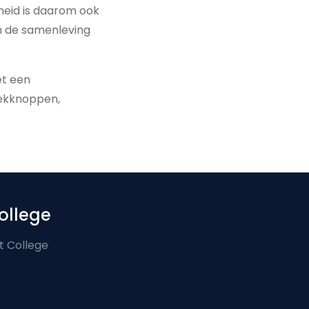
gheid is daarom ook
m de samenleving
et een
iekknoppen,
ollege
t College