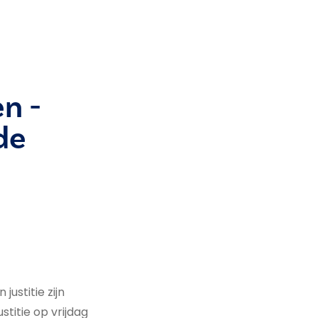
n -
de
justitie zijn
titie op vrijdag