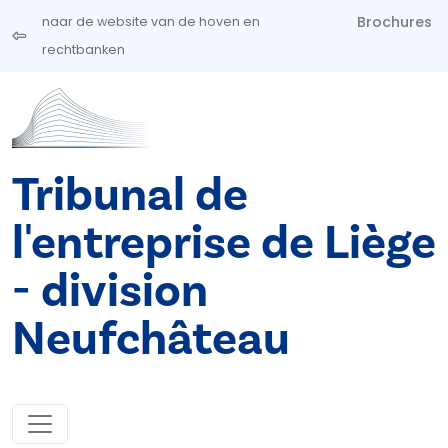
Overslaan en naar de inhoud gaan
Brochures
naar de website van de hoven en
rechtbanken
Tribunal de
l'entreprise de Liège
- division
Neufchâteau